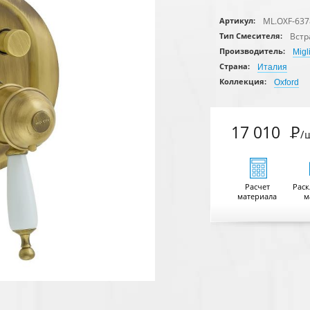
ML.OXF-637
Артикул:
Встр
Тип Смесителя:
Производитель:
Migl
Страна:
Италия
Коллекция:
Oxford
17 010
Р
/
Расчет
Раск
материала
м