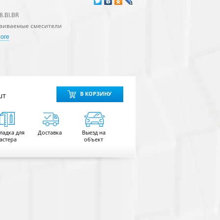
8.BI.BR
аиваемые смесители
iore
шт
В КОРЗИНУ
ладка для
Доставка
Выезд на
астера
объект