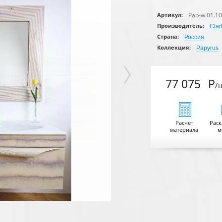
Pap-w.01.1
Артикул:
Производитель:
Clar
Страна:
Россия
Коллекция:
Papyrus
77 075
Р
/
Расчет
Раск
материала
м