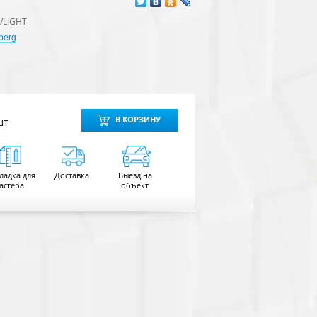
0/LIGHT
berg
шт
В КОРЗИНУ
ладка для
Доставка
Выезд на
астера
объект