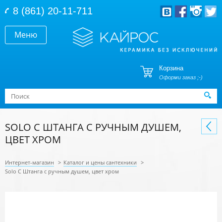
Перейти к основному содержанию
8 (861) 20-11-711
Меню
Корзина
Оформи заказ ;-)
Форма поиска
Поиск
SOLO C ШТАНГА С РУЧНЫМ ДУШЕМ,
ЦВЕТ ХРОМ
Интернет-магазин
>
Каталог и цены сантехники
>
Solo C Штанга с ручным душем, цвет хром