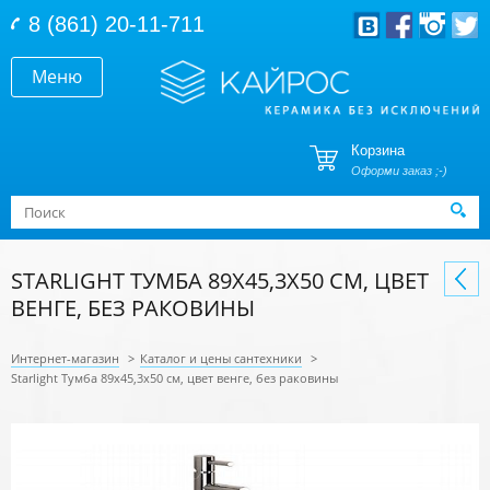
Перейти к основному содержанию
8 (861) 20-11-711
Меню
Корзина
Оформи заказ ;-)
Форма поиска
Поиск
STARLIGHT ТУМБА 89X45,3X50 СМ, ЦВЕТ
ВЕНГЕ, БЕЗ РАКОВИНЫ
Интернет-магазин
>
Каталог и цены сантехники
>
Starlight Тумба 89x45,3x50 см, цвет венге, без раковины