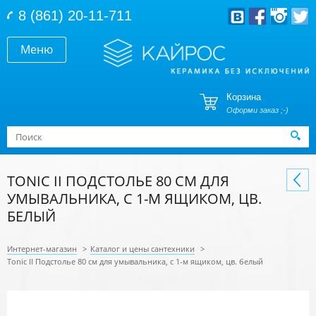
Перейти к основному содержанию
8 (861) 20-11-711
Меню
Корзина
Оформи заказ ;-)
Форма поиска
Поиск
TONIC II ПОДСТОЛЬЕ 80 CМ ДЛЯ
УМЫВАЛЬНИКА, С 1-М ЯЩИКОМ, ЦВ.
БЕЛЫЙ
Интернет-магазин
>
Каталог и цены сантехники
>
Tonic II Подстолье 80 cм для умывальника, с 1-м ящиком, цв. белый