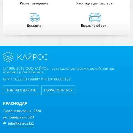
Расчет
материала
Раскладка для мастера
Доставка
Выезд на объект
© 1996-2019 ООО КАЙРОС - сеть салонов керамической плитки,
мозаики и сантехники.
ОГРН 1022301199887 ИНН 0106005182
ПОБЛАГОДАРИТЬ
ПОЖАЛОВАТЬСЯ
КРАСНОДАР
Тургеневское ш., 25/4
ул. Северная, 320
info@kayros.biz