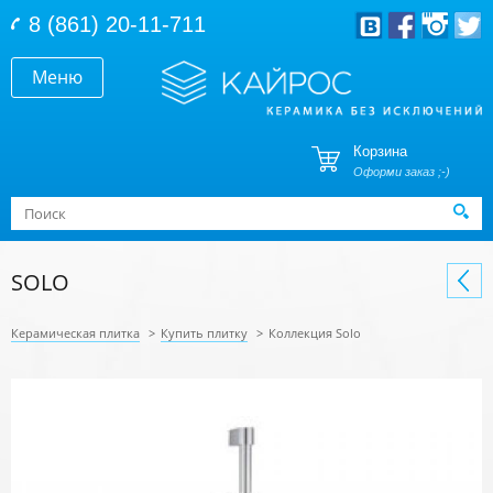
Перейти к основному содержанию
8 (861) 20-11-711
Меню
Корзина
Оформи заказ ;-)
Форма поиска
Поиск
SOLO
Керамическая плитка
>
Купить плитку
>
Коллекция Solo