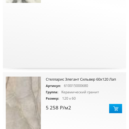
Стелларис Элегант Сильвер 60х120 Лап
610015000680
Артикул:
Керамический гранит
Группа:
120 x 60
Размер:
5 258
Р
/м2