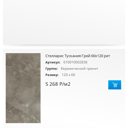
Стелларис Тускания Грей 60х120 рет
610010002836
Артикул:
Керамический гранит
Группа:
120 x 60
Размер:
5 268
Р
/м2