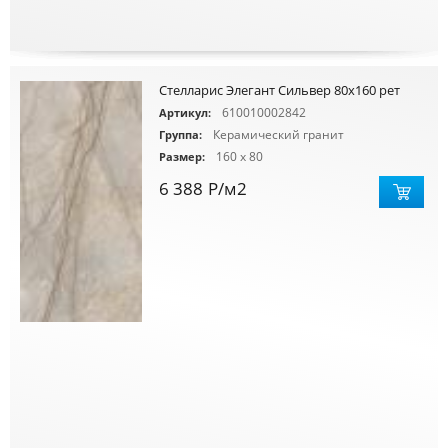
Стелларис Элегант Сильвер 80х160 рет
610010002842
Артикул:
Керамический гранит
Группа:
160 x 80
Размер:
6 388
Р
/м2