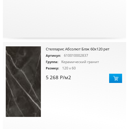
Стелларис Абсолют Блэк 60х120 рет
610010002837
Артикул:
Керамический гранит
Группа:
120 x 60
Размер:
5 268
Р
/м2