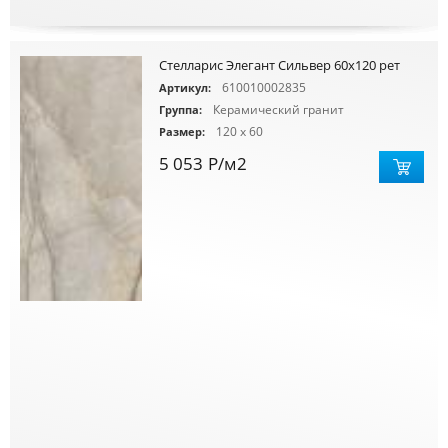
Стелларис Элегант Сильвер 60х120 рет
610010002835
Артикул:
Керамический гранит
Группа:
120 x 60
Размер:
5 053
Р
/м2