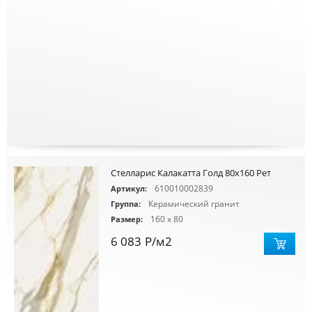
Стелларис Калакатта Голд 80х160 Рет
610010002839
Артикул:
Керамический гранит
Группа:
160 x 80
Размер:
6 083
Р
/м2