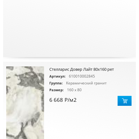
Стелларис Довер Лайт 80х160 рет
610010002845
Артикул:
Керамический гранит
Группа:
160 x 80
Размер:
6 668
Р
/м2