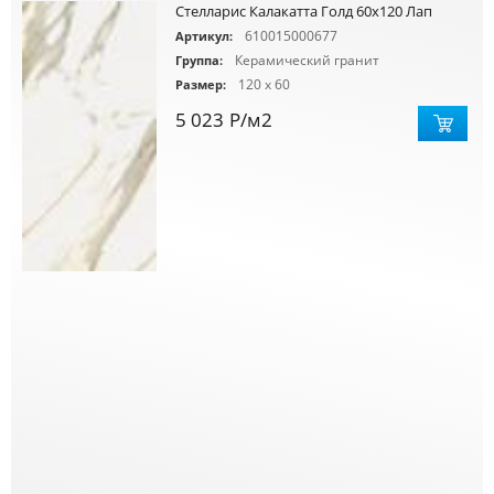
Стелларис Калакатта Голд 60х120 Лап
610015000677
Артикул:
Керамический гранит
Группа:
120 x 60
Размер:
5 023
Р
/м2