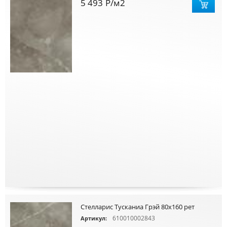
5 493
Р
/м2
Стелларис Тусканиа Грэй 80х160 рет
610010002843
Артикул: