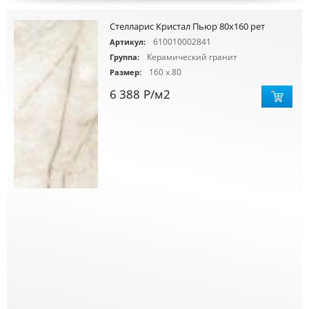
Стелларис Кристал Пьюр 80х160 рет
610010002841
Артикул:
Керамический гранит
Группа:
160 x 80
Размер:
6 388
Р
/м2