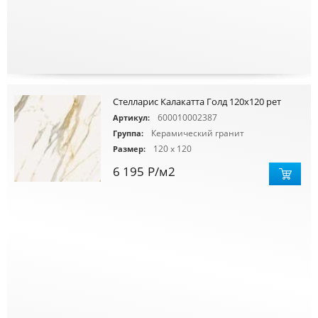
Стелларис Калакатта Голд 120х120 рет
600010002387
Артикул:
Керамический гранит
Группа:
120 x 120
Размер:
6 195
Р
/м2