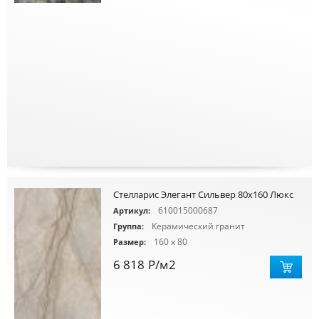
Стелларис Элегант Сильвер 80x160 Люкс
610015000687
Артикул:
Керамический гранит
Группа:
160 x 80
Размер:
6 818
Р
/м2