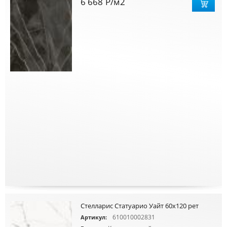
6 668
Р
/м2
Стелларис Статуарио Уайт 60х120 рет
610010002831
Артикул: