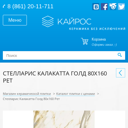
Перейти к основному содержанию
8 (861) 20-11-711
Меню
Корзина
Оформи заказ ;-)
Форма поиска
Поиск
СТЕЛЛАРИС КАЛАКАТТА ГОЛД 80Х160
РЕТ
Магазин керамической плитки
>
Каталог плитки с ценами
>
Стелларис Калакатта Голд 80х160 Рет