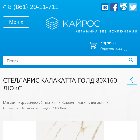
Перейти к основному содержанию
8 (861) 20-11-711
Меню
Корзина
Оформи заказ ;-)
Форма поиска
Поиск
СТЕЛЛАРИС КАЛАКАТТА ГОЛД 80Х160
ЛЮКС
Магазин керамической плитки
>
Каталог плитки с ценами
>
Стелларис Калакатта Голд 80х160 Люкс